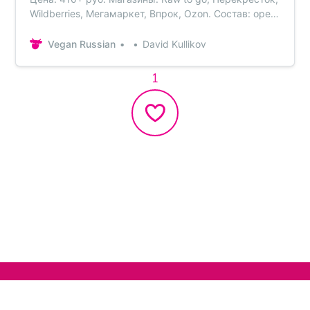
Wildberries, Мегамаркет, Впрок, Ozon. Состав: орех
кешью, кокосовый сахар, масло кокосовое, какао-
масло, тапиока, кокосовая мука, мука зелёной
Vegan Russian
David Kullikov
гречки, обжаренные зёрна гречихи, какао-
порошок, соль розовая гималайская, экстракт
1
ванили.
Нельзяграм
О сайте
Телеграм
Написать нам