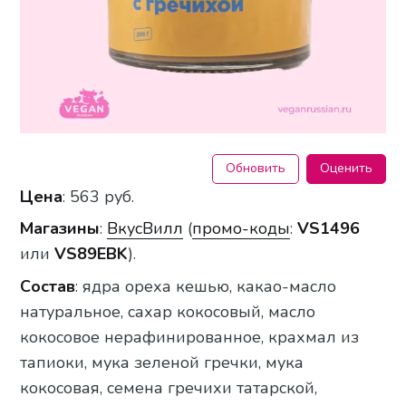
Обновить
Оценить
Цена
: 563 руб.
Магазины
:
ВкусВилл
(
промо-коды
:
VS1496
или
VS89EBK
).
Состав
: ядра ореха кешью, какао-масло
натуральное, сахар кокосовый, масло
кокосовое нерафинированное, крахмал из
тапиоки, мука зеленой гречки, мука
кокосовая, семена гречихи татарской,