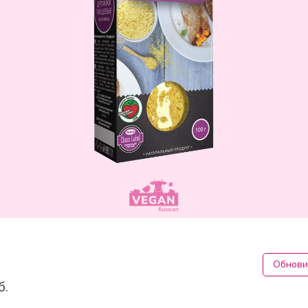
Обнови
б.