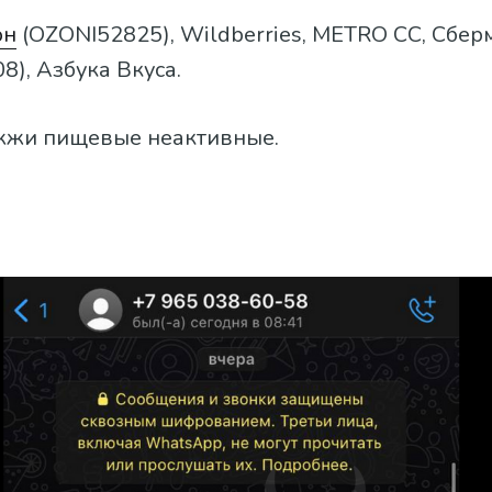
он
(OZONI52825), Wildberries, METRO CC, Сбер
8), Азбука Вкуса.
жжи пищевые неактивные.