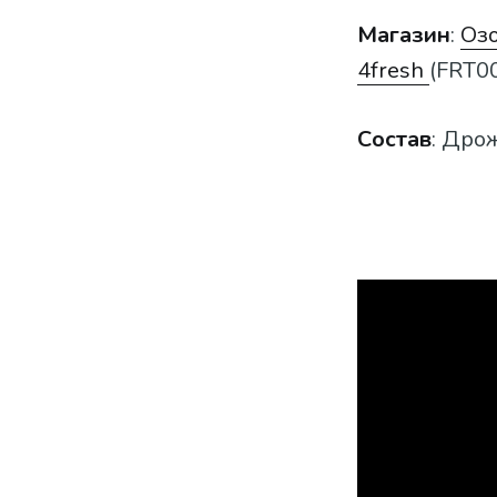
Магазин
:
Оз
4fresh
(FRT00
Состав
: Дро