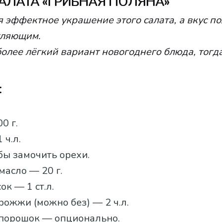
АЛАТА «ГРИБНАЯ ПОЛЯНА»
 эффектное украшение этого салата, а вкус п
тляющим.
более лёгкий вариант новогоднего блюда, тогда
:
0 г.
 ч.л.
бы замочить орехи.
асло — 20 г.
к — 1 ст.л.
ожжи (можно без) — 2 ч.л.
порошок — опционально.