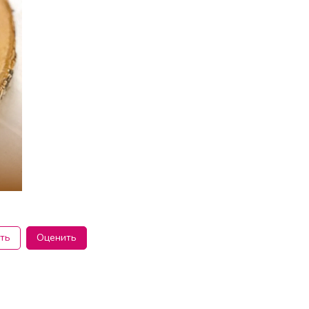
ть
Оценить