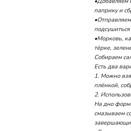
•Добавляем к
паприку и с
•Отправляем 
подсушиться 
•Морковь, к
тёрке, зелен
Собираем сал
Есть два вар
1. Можно взя
плёнкой, соб
2. Использов
На дно форм
смазываем со
завершающий 