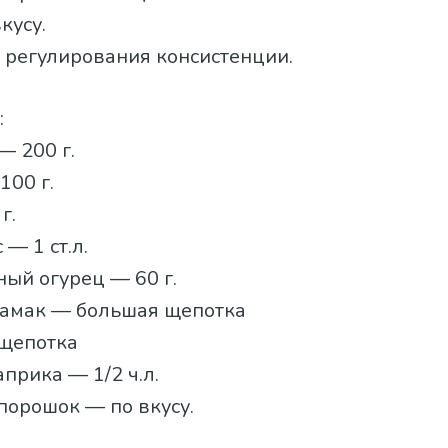
кусу.
 регулирования консистенции.
:
— 200 г.
100 г.
г.
 — 1 ст.л.
ый огурец — 60 г.
намак — большая щепотка
щепотка
прика — 1/2 ч.л.
порошок — по вкусу.