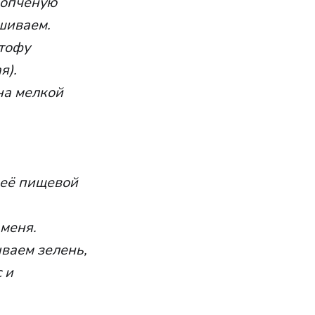
 копчёную
шиваем.
 тофу
я).
на мелкой
 её пищевой
 меня.
ваем зелень,
 и