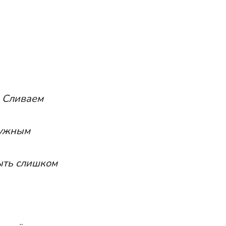
. Сливаем
ружным
ыть слишком