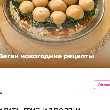
Обнови
я
.