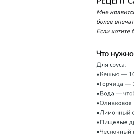
РЕЦЕПТ С
Мне нравится
более впеча
Если хотите 
Что нужно
Для соуса:
•Кешью — 10
•Горчица — 1
•Вода — что
•Оливковое м
•Лимонный со
•Пищевые др
•Чесночный 