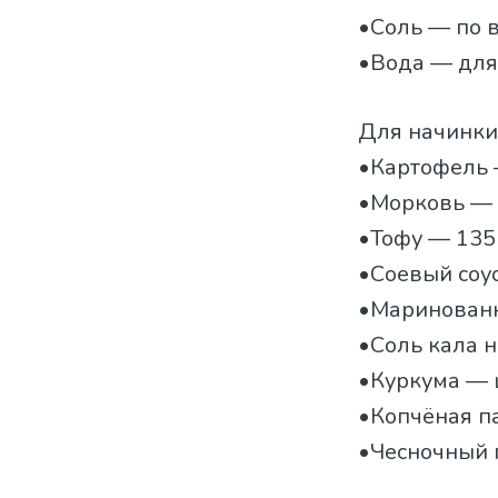
•Соль — по в
•Вода — для
Для начинки
•Картофель 
•Морковь — 
•Тофу — 135 
•Соевый соус
•Маринованн
•Соль кала 
•Куркума — 
•Копчёная па
•Чесночный 