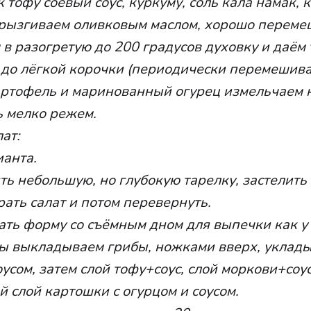
 тофу соевый соус, куркуму, соль кала намак,
брызгиваем оливковым маслом, хорошо переме
в разогретую до 200 градусов духовку и даём
до лёгкой корочки (периодически перемешива
артофель и маринованный огурец измельчаем 
ь мелко режем.
ат:
ианта.
ть небольшую, но глубокую тарелку, застелить
рать салат и потом перевернуть.
ать форму со съёмным дном для выпечки как у
ы выкладываем грибы, ножками вверх, уклады
усом, затем слой тофу+соус, слой моркови+соус
слой картошки с огурцом и соусом.