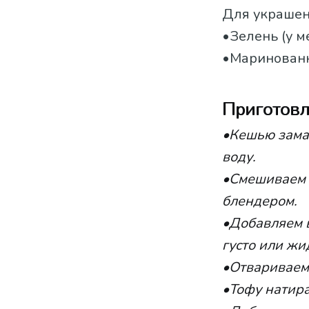
Для украшен
•Зелень (у м
•Маринованн
Приготовл
•Кешью замач
воду.
•Смешиваем 
блендером.
•Добавляем 
густо или жи
•Отвариваем
•Тофу натира