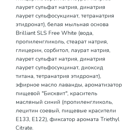
лаурет сульфат натрия, динатрия
лаурет сульфосукцинат, тетранатрия
этидронат), белая мыльная основа
Brilliant SLS Free White (вода,
пропиленгликоль, стеарат натрия,
глицерин, сорбитол, лаурат натрия,
лаурет сульфат натрия, динатрия
лаурет сульфосукцинат, диоксид
титана, тетранатрия этидронат),
эфирное масло лаванды, ароматизатор
пищевой "Бисквит", краситель
масляный синий (пропиленгликоль,
лецитин соевый, пищевые красители
Е133, Е122), фиксатор аромата Triethyl
Citrate.