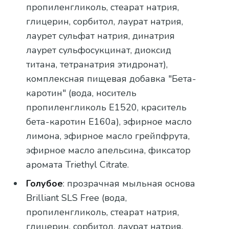
пропиленгликоль, стеарат натрия,
глицерин, сорбитол, лаурат натрия,
лаурет сульфат натрия, динатрия
лаурет сульфосукцинат, диоксид
титана, тетранатрия этидронат),
комплексная пищевая добавка "Бета-
каротин" (вода, носитель
пропиленгликоль Е1520, краситель
бета-каротин Е160а), эфирное масло
лимона, эфирное масло грейпфрута,
эфирное масло апельсина, фиксатор
аромата Triethyl Citrate.
Голубое
: прозрачная мыльная основа
Brilliant SLS Free (вода,
пропиленгликоль, стеарат натрия,
глицерин, сорбитол, лаурат натрия,