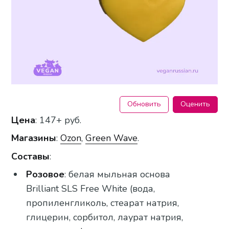
Обновить
Оценить
Цена
: 147+ руб.
Магазины
:
Ozon
,
Green Wave
.
Составы
:
Розовое
: белая мыльная основа
Brilliant SLS Free White (вода,
пропиленгликоль, стеарат натрия,
глицерин, сорбитол, лаурат натрия,