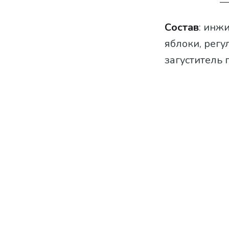
Состав
: инж
яблоки, регу
загуститель 