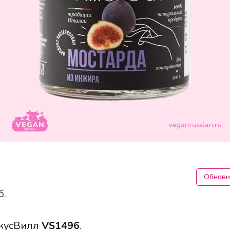
Обнови
б.
кусВилл
VS1496
.