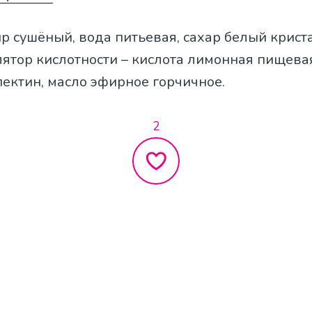
ир сушёный, вода питьевая, сахар белый крист
лятор кислотности – кислота лимонная пищева
пектин, масло эфирное горчичное.
2