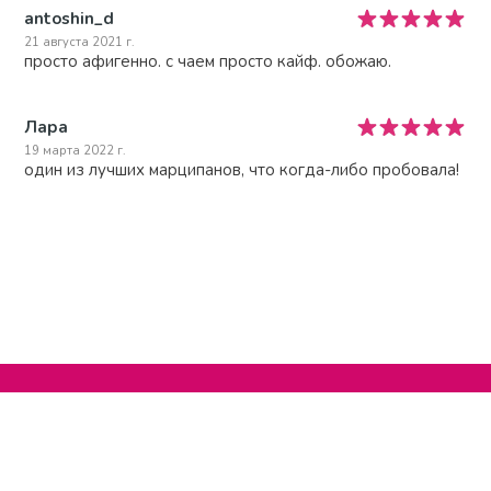
antoshin_d
21 августа 2021 г.
просто афигенно. с чаем просто кайф. обожаю.
Лара
19 марта 2022 г.
один из лучших марципанов, что когда-либо пробовала!
Нельзяграм
О сайте
Телеграм
Написать нам
Другие проекты
Поддержать нас