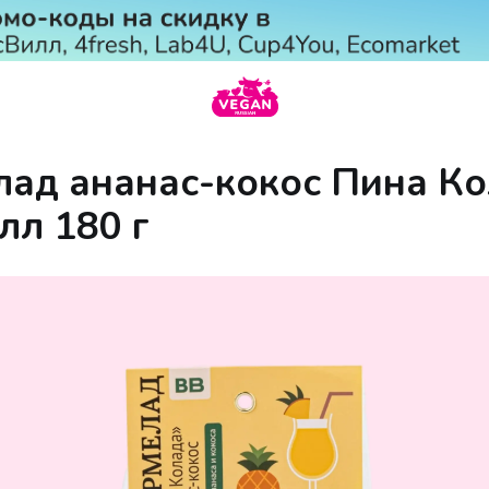
ад ананас-кокос Пина К
лл 180 г