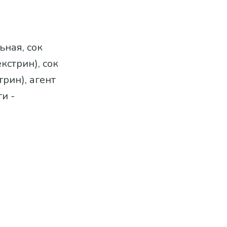
ьная, сок
кстрин), сок
рин), агент
и -