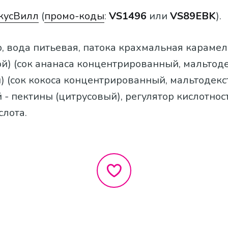
кусВилл
(
промо-коды
:
VS1496
или
VS89EBK
).
ар, вода питьевая, патока крахмальная карамел
ой) (сок ананаса концентрированный, мальтоде
й) (сок кокоса концентрированный, мальтодекст
 пектины (цитрусовый), регулятор кислотност
слота.