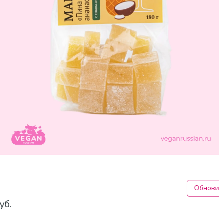
Обнови
уб.