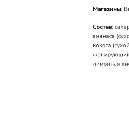
Магазины
:
В
Состав
: сах
ананаса (сух
кокоса (сухо
желирующий -
лимонная ки