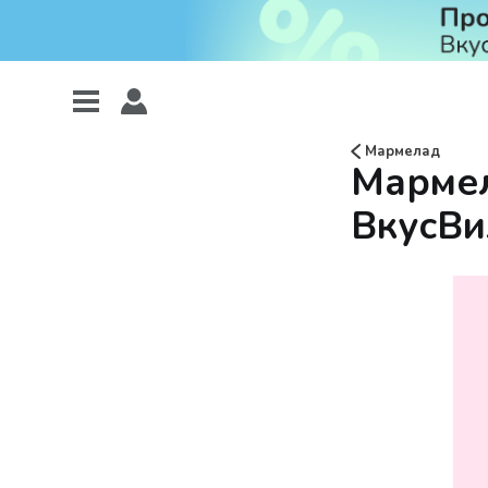
Мармелад
Мармел
ВкусВи