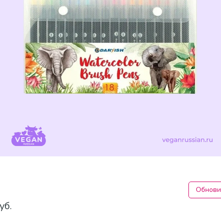
Обнови
уб.