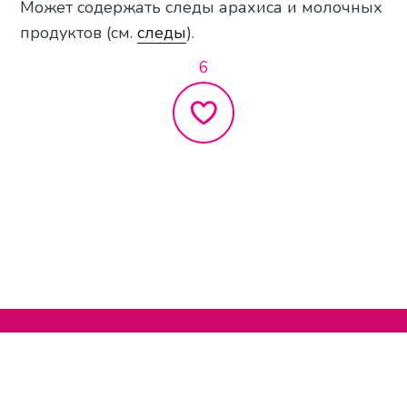
Может содержать следы арахиса и молочных
продуктов (см.
следы
).
6
Нельзяграм
О сайте
Телеграм
Написать нам
Другие проекты
Поддержать нас