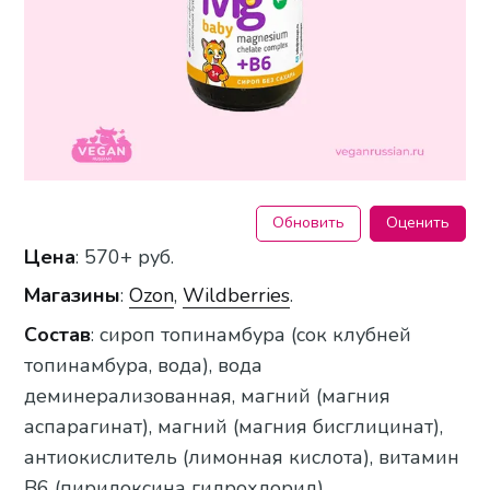
Обновить
Оценить
Цена
: 570+ руб.
Магазины
:
Ozon
,
Wildberries
.
Состав
: сироп топинамбура (сок клубней
топинамбура, вода), вода
деминерализованная, магний (магния
аспарагинат), магний (магния бисглицинат),
антиокислитель (лимонная кислота), витамин
В6 (пиридоксина гидрохлорид).