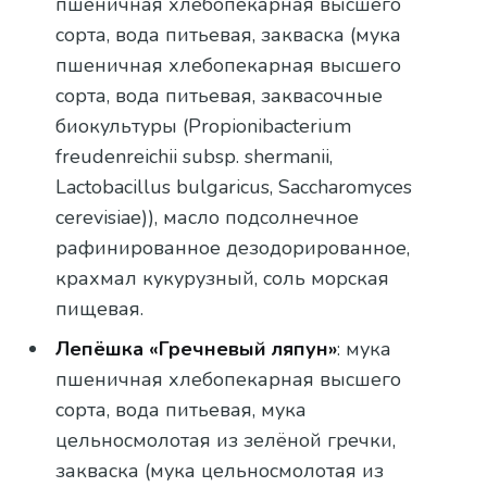
пшеничная хлебопекарная высшего
сорта, вода питьевая, закваска (мука
пшеничная хлебопекарная высшего
сорта, вода питьевая, заквасочные
биокультуры (Propionibacterium
freudenreichii subsp. shermanii,
Lactobacillus bulgaricus, Saccharomyces
cerevisiae)), масло подсолнечное
рафинированное дезодорированное,
крахмал кукурузный, соль морская
пищевая.
Лепёшка «Гречневый ляпун»
: мука
пшеничная хлебопекарная высшего
сорта, вода питьевая, мука
цельносмолотая из зелёной гречки,
закваска (мука цельносмолотая из