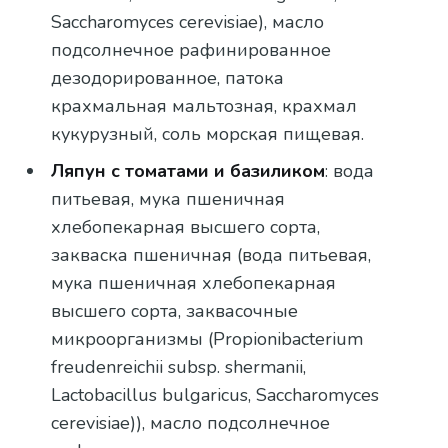
Saccharomyces cerevisiae), масло
подсолнечное рафинированное
дезодорированное, патока
крахмальная мальтозная, крахмал
кукурузный, соль морская пищевая.
Ляпун с томатами и базиликом
: вода
питьевая, мука пшеничная
хлебопекарная высшего сорта,
закваска пшеничная (вода питьевая,
мука пшеничная хлебопекарная
высшего сорта, заквасочные
микроорганизмы (Propionibacterium
freudenreichii subsp. shermanii,
Lactobacillus bulgaricus, Saccharomyces
cerevisiae)), масло подсолнечное