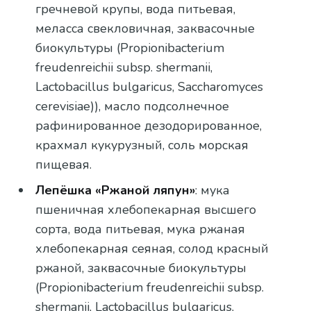
гречневой крупы, вода питьевая,
меласса свекловичная, заквасочные
биокультуры (Propionibacterium
freudenreichii subsp. shermanii,
Lactobacillus bulgaricus, Saccharomyces
cerevisiae)), масло подсолнечное
рафинированное дезодорированное,
крахмал кукурузный, соль морская
пищевая.
Лепёшка «Ржаной ляпун»
: мука
пшеничная хлебопекарная высшего
сорта, вода питьевая, мука ржаная
хлебопекарная сеяная, солод красный
ржаной, заквасочные биокультуры
(Propionibacterium freudenreichii subsp.
shermanii, Lactobacillus bulgaricus,