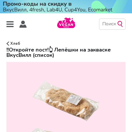
Хлеб
!!Откройте пост!👆 Лепёшки на закваске
ВкусВилл (список)