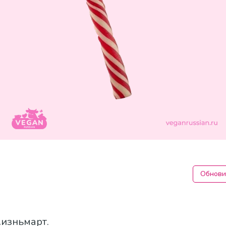
Обнови
Жизньмарт.