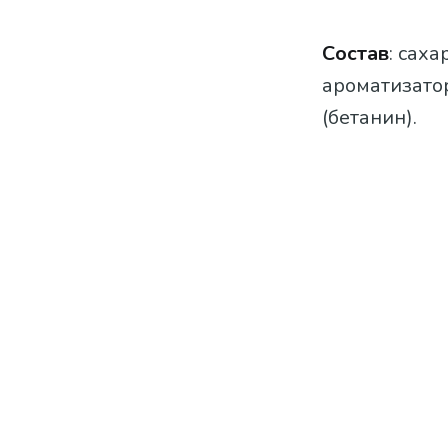
Состав
: саха
ароматизатор
(бетанин).