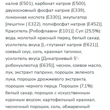
калия (E501), карбонат натрия (E500),
двухосновный фосфат натрия (E339),
лимонная кислота (E330)], эмульгатор
[лецитин ( E322), полифосфат натрия (E452)],
Краситель [Рибофлавин (E101)]. Суп (25,5%):
вода, молотый красный перец, белый сахар,
усилитель вкуса [L-глутамат натрия (E621)],
соевый соус, соль, крахмал тапиоки,
усилитель вкуса [Динатриевый 5'-
рибонуклеотид (E635)], чеснок, соевое масло,
лук, экстракт паприки, порошок зеленого
лука, порошок дрожжевого экстракта,
порошок черного перца. Порошок (7,1%):
белый сахар, порошок с искусственным
куриным вкусом, картофельный крахмал,
чесночный порошок, соль, обжаренный