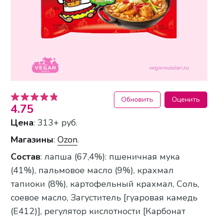
Обновить
Оценить
4.75
Цена
: 313+ руб.
Магазины
:
Ozon
.
Состав
: лапша (67,4%): пшеничная мука
(41%), пальмовое масло (9%), крахмал
тапиоки (8%), картофельный крахмал, Соль,
соевое масло, Загуститель [гуаровая камедь
(E412)], регулятор кислотности [Карбонат