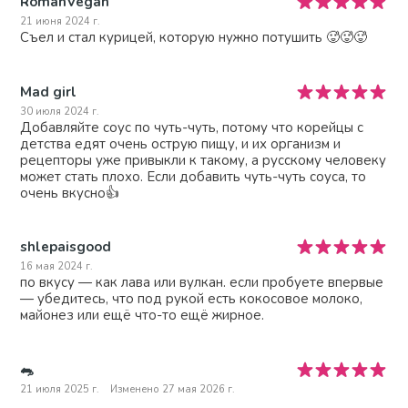
RomanVegan
21 июня 2024 г.
Съел и стал курицей, которую нужно потушить 🥵🥵🥵
Mad girl
30 июля 2024 г.
Добавляйте соус по чуть-чуть, потому что корейцы с
детства едят очень острую пищу, и их организм и
рецепторы уже привыкли к такому, а русскому человеку
может стать плохо. Если добавить чуть-чуть соуса, то
очень вкусно👍
shlepaisgood
16 мая 2024 г.
по вкусу — как лава или вулкан. если пробуете впервые
— убедитесь, что под рукой есть кокосовое молоко,
майонез или ещё что-то ещё жирное.
🐀
21 июля 2025 г.
Изменено 27 мая 2026 г.