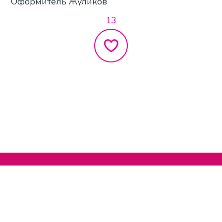
Оформитель Жуликов
13
Нельзяграм
О сайте
Телеграм
Написать нам
Другие проекты
Поддержать нас
© 2020-2026