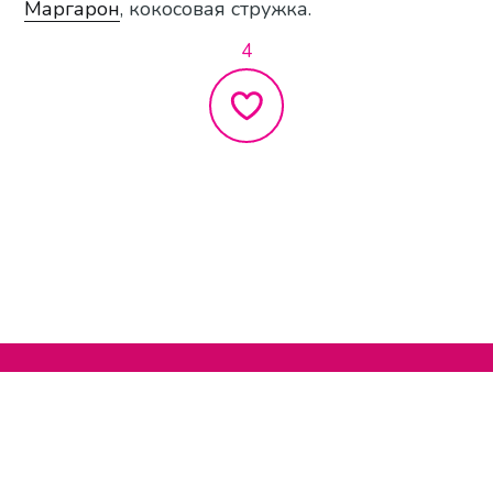
Маргарон
, кокосовая стружка.
4
Нельзяграм
О сайте
Телеграм
Написать нам
Другие проекты
Поддержать нас
© 2020-2026