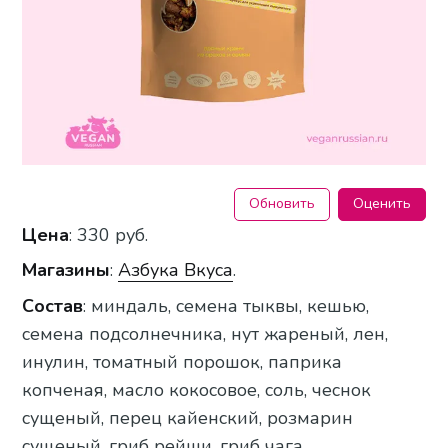
Обновить
Оценить
Цена
: 330 руб.
Магазины
:
Азбука Вкуса
.
Состав
: миндаль, семена тыквы, кешью,
семена подсолнечника, нут жареный, лен,
инулин, томатный порошок, паприка
копченая, масло кокосовое, соль, чеснок
сущеный, перец кайенский, розмарин
сущеный, гриб рейши, гриб чага.