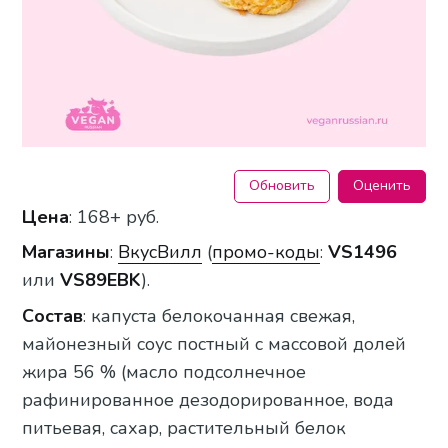
Обновить
Оценить
Цена
: 168+ руб.
Магазины
:
ВкусВилл
(
промо-коды
:
VS1496
или
VS89EBK
).
Состав
: капуста белокочанная свежая,
майонезный соус постный с массовой долей
жира 56 % (масло подсолнечное
рафинированное дезодорированное, вода
питьевая, сахар, растительный белок