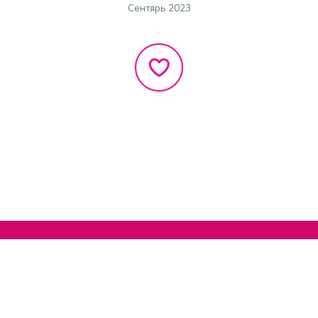
Сентярь 2023
Нельзяграм
О сайте
Телеграм
Написать нам
Другие проекты
Поддержать нас
© 2020-2026