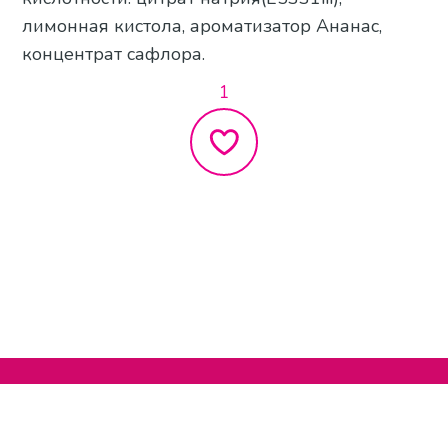
лимонная кистола, ароматизатор Ананас,
концентрат сафлора.
1
Нельзяграм
О сайте
Телеграм
Написать нам