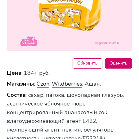
Обновить
Оценить
Цена
: 184+ руб.
Магазины
:
Ozon
,
Wildberries
, Ашан.
Состав
: сахар, патока, шоколадная глазурь,
асептическое яблочное пюре,
концентрированный ананасовый сок,
влагоудерживающий агент Е422,
желирующий агент: пектин, регуляторы
кислотности: цитрат натрия(Е5331iii),