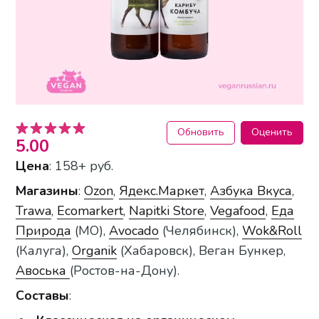
Обновить
Оценить
5.00
Цена
: 158+ руб.
Магазины
:
Ozon
,
Ядекс.Маркет
,
Азбука Вкуса
,
Trawa
,
Ecomarkert
,
Napitki Store
,
Vegafood
,
Еда
Природа
(МО),
Avocado
(Челябинск),
Wok&Roll
(Калуга),
Organik
(Хабаровск), Веган Бункер,
Авоська
(Ростов-на-Дону).
Составы
: