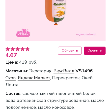
Обновить
Оценить
4.67
Цена
: 419 руб.
Магазины
: Экостория,
ВкусВилл
VS1496
,
Ozon
,
Яндекс.Маркет
, Перекрёсток, Окей,
Лента.
Состав
: свежеотмытый пшеничный белок,
вода артезианская структурированная, масло
подсолнечное, масло кокосовое,