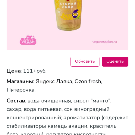
Обновить
Оценить
Цена
: 111+руб.
Магазины
:
Яндекс Лавка
,
Ozon fresh
,
Пятёрочка.
Состав
: вода очищенная; сироп "манго":
сахар, вода питьевая, сок виноградный
концентрированный; ароматизатор (содержит
стабилизаторы камедь акации, краситель
бета-каротин), регулятор кислотности -