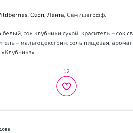
ildberries
,
Ozon
,
Лента
, Семишагофф.
ар белый, сок клубники сухой, краситель – сок 
титель – мальтодекстрин, соль пищевая, арома
 «Клубника».
12
дова