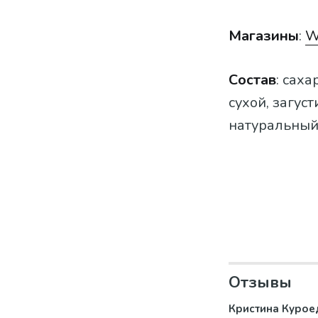
Магазины
:
W
Состав
: сах
сухой, загус
натуральный
Отзывы
Кристина Курое