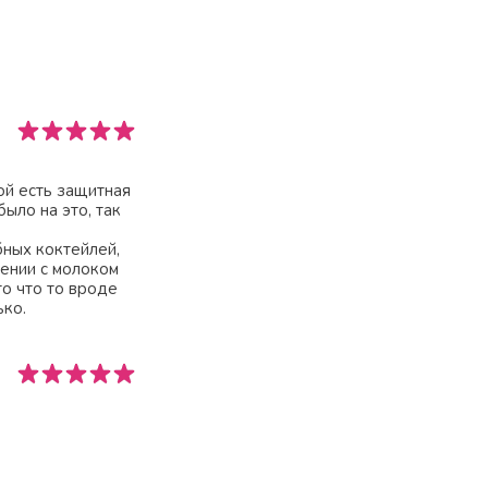
ой есть защитная
ыло на это, так
бных коктейлей,
лении с молоком
то что то вроде
ько.