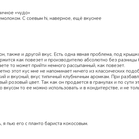
ничное «чудо»
емолоком. С соевым hi, наверное, ещё вкуснее
он, также и другой вкус. Есть одна явная проблема, под крышк
ержится как повезет и производителю абсолютно без разницы б
аете то может прийти немного рассыпанный, как повезет.
етно этот кус мне не напоминает ничего из классических подо
кий и вкусный, вкус типичный клубничным аромкам. При разбав
вый розовый цвет. Так как он продается в гранулах и по сути э
о вкусом то ее можно использовать и в кондитерстве, и не тол
, я пью его с планто бариста кокосовым.