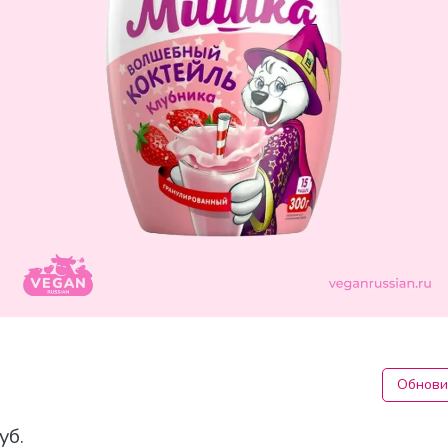
Обнови
уб.