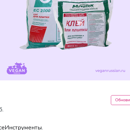
Обнови
б.
сеИнструменты
.