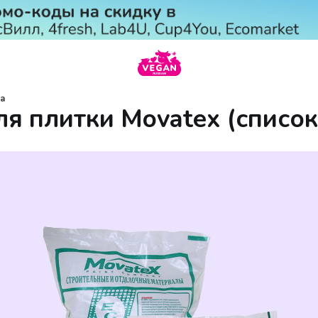
та
ля плитки Movatex (список