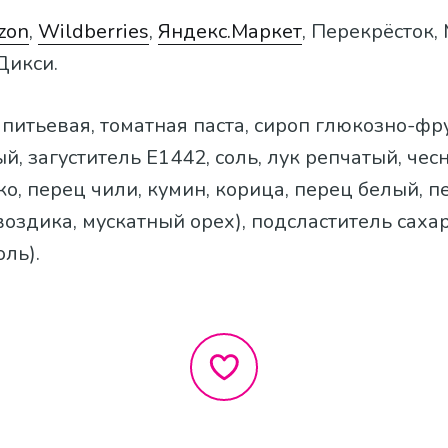
zon
,
Wildberries
,
Яндекс.Маркет
, Перекрёсток,
Дикси.
 питьевая, томатная паста, сироп глюкозно-фр
ый, загуститель E1442, соль, лук репчатый, чес
ко, перец чили, кумин, корица, перец белый, п
воздика, мускатный орех), подсластитель саха
оль).