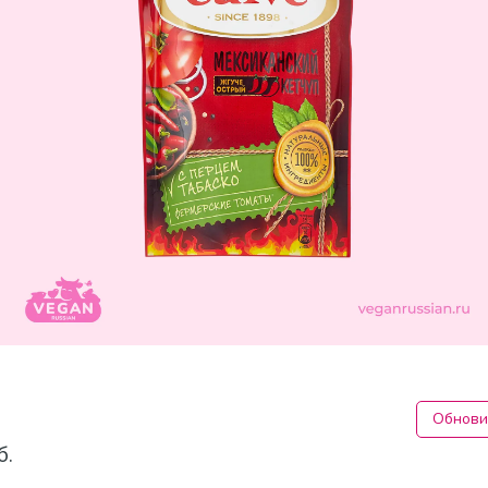
Обнови
б.