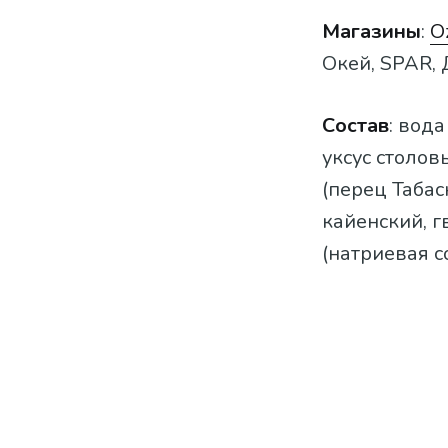
Магазины
:
O
Окей, SPAR, 
Состав
:
вода
уксус столов
(перец Табас
кайенский, г
(натриевая с