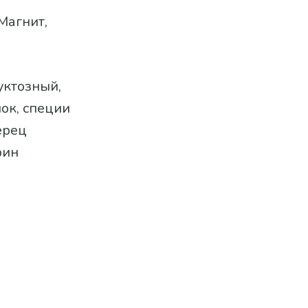
 Магнит,
уктозный,
нок, специи
ерец
рин