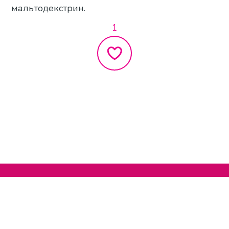
мальтодекстрин.
1
Нельзяграм
О сайте
Телеграм
Написать нам
Другие проекты
Поддержать нас
© 2020-2026