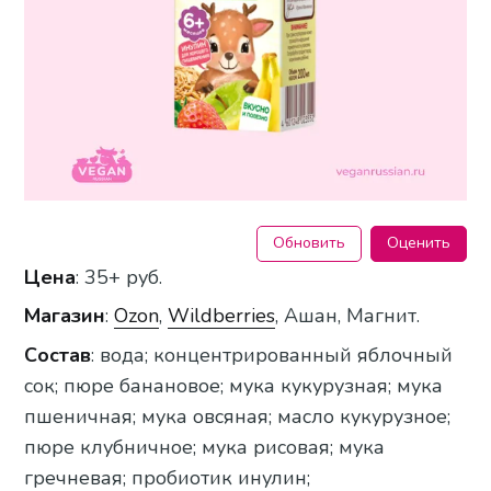
Обновить
Оценить
Цена
: 35+ руб.
Магазин
:
Ozon
,
Wildberries
, Ашан, Магнит.
Состав
: вода; концентрированный яблочный
сок; пюре банановое; мука кукурузная; мука
пшеничная; мука овсяная; масло кукурузное;
пюре клубничное; мука рисовая; мука
гречневая; пробиотик инулин;