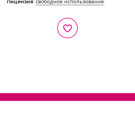
Лицензия
:
свободное использование
.
Нельзяграм
О сайте
Телеграм
Написать нам
Другие проекты
Поддержать нас
© 2020-2026