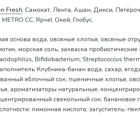
n Fresh
, Самокат, Лента, Ашан, Дикси, Пятёроч
 METRO CC, Ярче!, Окей, Глобус.
ная основа вода, овсяные хлопья, овсяные отру
отик, морская соль, закваска пробиотические 
 acidophilus, Bifidobacterium; Streptococcus ther
аполнитель Клубника-банан вода, сахар, ягод
ванный яблочный сок, пшеничные хлопья, овс
ья, ароматизаторы натуральные, концентрир
нцентрированный свекольный сок, банановое 
слотности: лимонная кислота; загуститель: пек