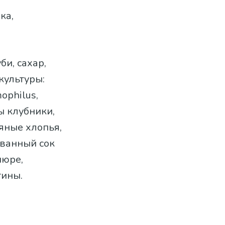
ка,
би, сахар,
культуры:
mophilus,
ы клубники,
яные хлопья,
ованный сок
пюре,
тины.