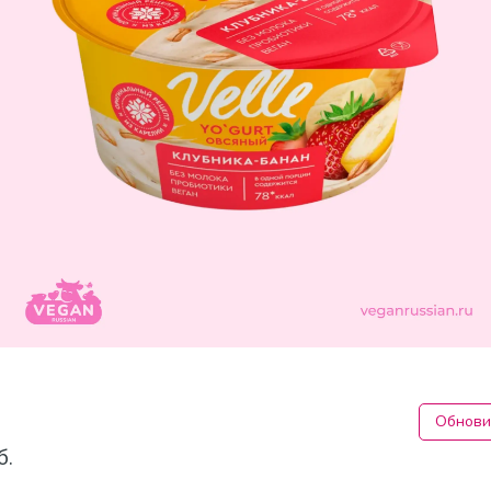
Обнови
б.