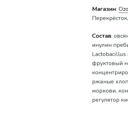
Магазин
:
Ozo
Перекрёсток,
Состав
: овся
инулин преби
Lactobacillus
фруктовый н
концентриро
ржаные хлоп
моркови, ко
регулятор ки