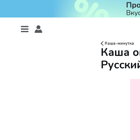
Каша-минутка
Каша о
Русски