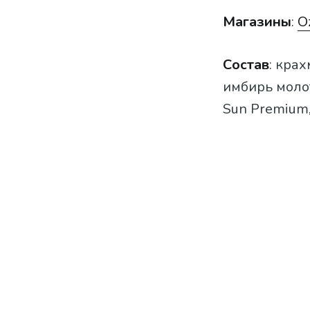
Магазины
:
O
Состав
: кра
имбирь молот
Sun Premium,