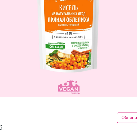
Обнови
б.