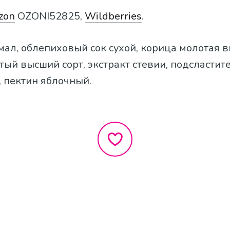
zon
OZONI52825,
Wildberries
.
хмал, облепиховый сок сухой, корица молотая в
ый высший сорт, экстракт стевии, подсластит
 пектин яблочный.