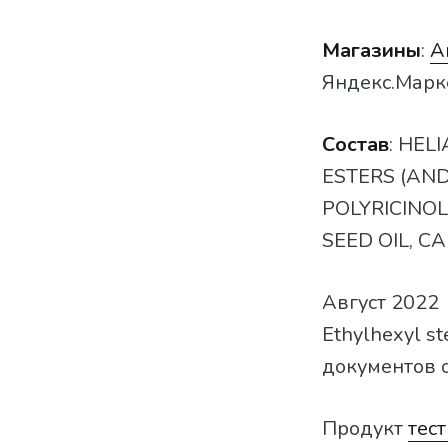
Магазины
:
A
Яндекс.Марк
Состав
: HEL
ESTERS (AND
POLYRICINOL
SEED OIL, C
Август 2022
Ethylhexyl s
документов о
Продукт
тес