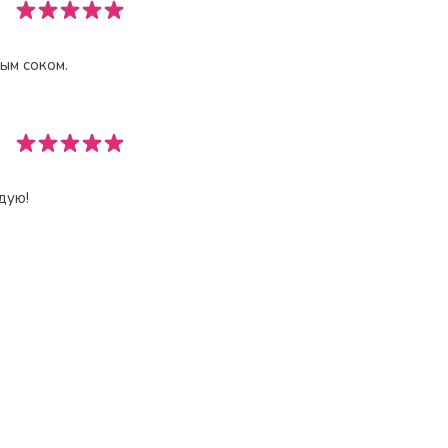
ым соком.
дую!