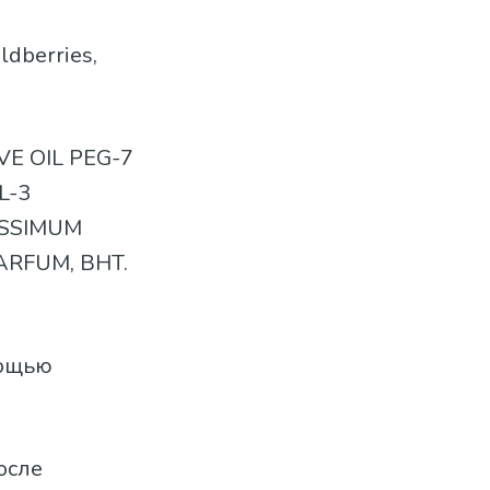
ldberries,
VE OIL PEG-7
L-3
ISSIMUM
ARFUM, BHT.
мощью
осле