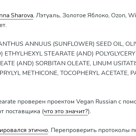
nna Sharova
, Лэтуаль, Золотое Яблоко, Ozon, Wi
ет.
IANTHUS ANNUUS (SUNFLOWER) SEED OIL, OLI
) ETHYLHEXYL STEARATE (AND) POLYGLYCERY
EATE (AND) SORBITAN OLEATE, LINUM USITAT
APRYLYL METHICONE, TOCOPHERYL ACETATE, P
tearate проверен проектом Vegan Russian с по
т поставщика (
что это значит?
).
тировался этично
. Перепроверить протоколы п