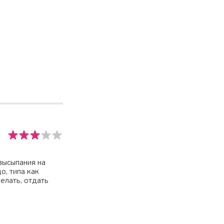
высыпания на
о, типа как
елать, отдать