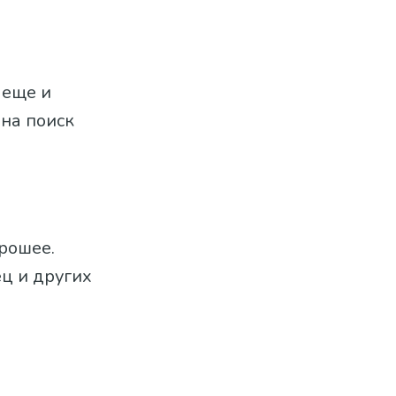
 еще и
 на поиск
рошее.
ц и других