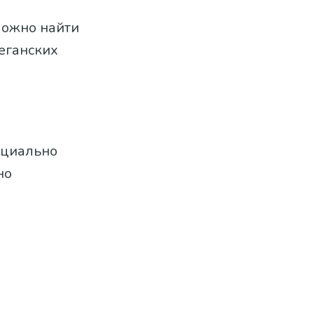
можно найти
веганских
нциально
но