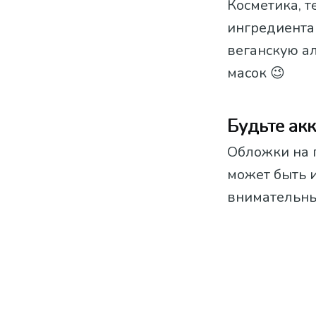
Косметика, 
ингредиента
веганскую ал
масок 😉
Будьте ак
Обложки на п
может быть 
внимательны