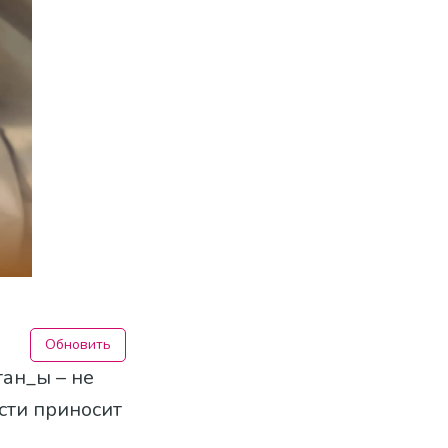
Обновить
ан_ы – не
ости приносит