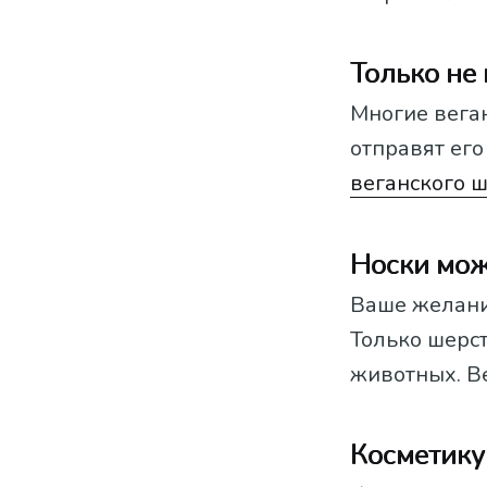
Только не
Многие веган
отправят его
веганского 
Носки мож
Ваше желани
Только шерст
животных. Ве
Косметику