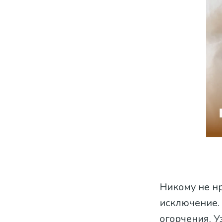
Никому не н
исключение. 
огорчения. У