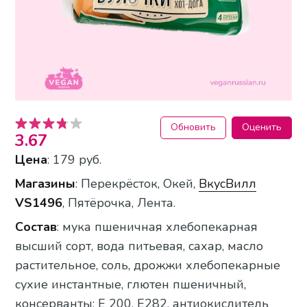
Обновить
Оценить
3.67
Цена
: 179 руб.
Магазины
: Перекрёсток, Окей,
ВкусВилл
VS1496
, Пятёрочка, Лента.
Состав
: мука пшеничная хлебопекарная
высший сорт, вода питьевая, сахар, масло
растительное, соль, дрожжи хлебопекарные
сухие инстантные, глютен пшеничный,
консерванты: Е 200, E282, антиокислитель