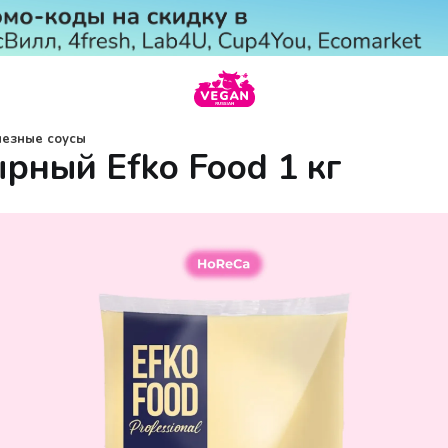
незные соусы
рный Efko Food 1 кг