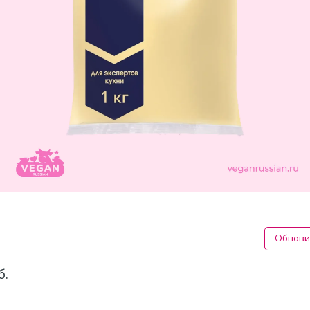
Обнови
б.