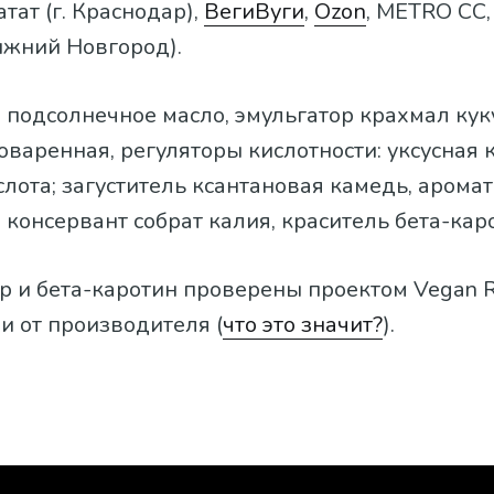
Батат (г. Краснодар),
ВегиВуги
,
Ozon
, METRO CC
ижний Новгород).
а, подсолнечное масло, эмульгатор крахмал ку
поваренная, регуляторы кислотности: уксусная 
лота; загуститель ксантановая камедь, аромат
 консервант собрат калия, краситель бета-кар
р и бета-каротин проверены проектом Vegan R
и от производителя (
что это значит?
).