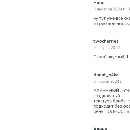
Чипс
3 декабря 2024 г.
ну тут уже все ск
и присоединяюсь,
twocherries
9 августа 2022 г.
Самый вкусный, 1
danat_o4ka
8 января 2024 г.
АХУЕННЫЙ ЛУЧШИЙ!
сладковатый........
текстура бомба!! 
подходит без роф
цену ПОЛНОСТЬЮ 
Алина