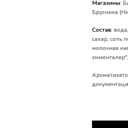
Магазины
: 
Брусника (Н
Состав
: вод
сахар, соль 
молочная кис
эмменталер",
Ароматизато
документаци