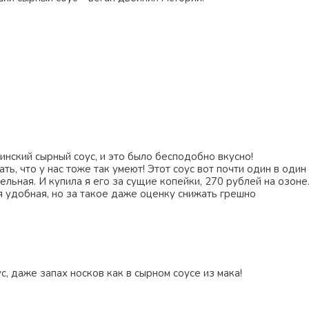
нский сырный соус, и это было бесподобно вкусно!
ть, что у нас тоже так умеют! Этот соус вот почти один в один
ельная. И купила я его за сущие копейки, 270 рублей на озоне
я удобная, но за такое даже оценку снижать грешно
с, даже запах носков как в сырном соусе из мака!