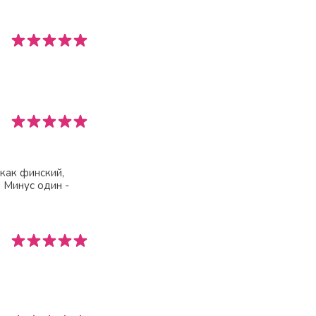
 как финский,
. Минус один -