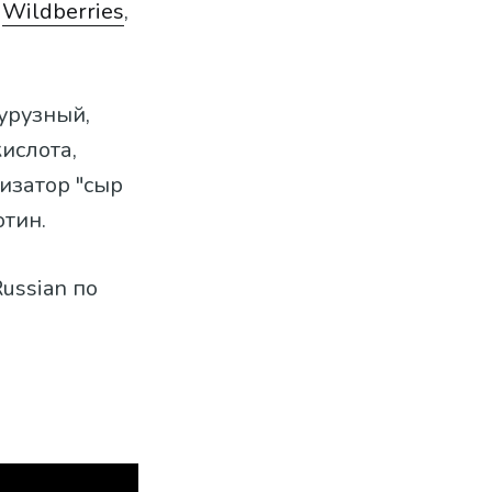
,
Wildberries
,
курузный,
кислота,
изатор "сыр
отин.
ussian по