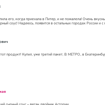
k
ила его, когда приехала в Питер, и не пожалела! Очень вкусны
рный соус! Надеюсь, появится в остальных городах России и с
ович
кая
ий сырный соус – веган двойник Астории.