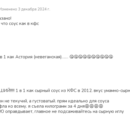
Изменено 3 декабря 2024 г.
азано!
 что соус как в кфс
 в 1 как Астория (невеганская)…… 🤤🤤🤤🤤🤤🤤🤤🤤🤤🤤
!!!! 1 в 1 как сырный соус из КФС в 2012. вкус умамно-сыр
он не текучий, а густоватый. прям идеально для соуса
ла ко всему. я съела килограмм за 4 дня😩😩😩😩
оправдывает, главное не подсаживайтесь на сырную иглу