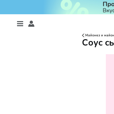
Майонез и майо
Соус сы