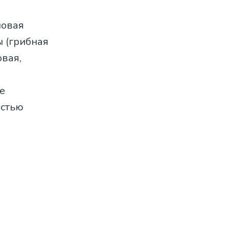
новая
 (грибная
овая,
е
остью