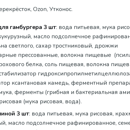
Перекрёсток, Ozon, Утконос.
для гамбургера 3 шт
: вода питьевая, мука рисо
кукурузный, масло подсолнечное рафинирован
на светлого, сахар тростниковый, дрожжи
арные прессованные, волокна пищевые (псил
орохового белка, соль пищевая, волокна пище
, стабилизатор гидроксипропилметилцеллюлоз
атор ксантановая камедь, ферментный препар
мука, ферменты (грибная и бактериальная ами
рисовая (мука рисовая, вода).
линой 3 шт
: вода питьевая, мука рисовая, кра
ый, масло подсолнечное рафинированное, сем