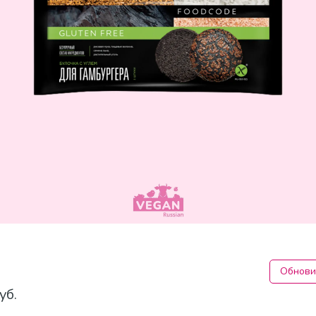
Обнови
уб.