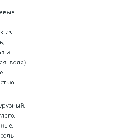
щевые
к из
ь,
ая и
я, вода).
е
остью
курузный,
лого,
ные,
 соль