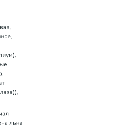
вая,
ное,
лиум),
вые
а,
ат
лаза)),
хмал
ена льна