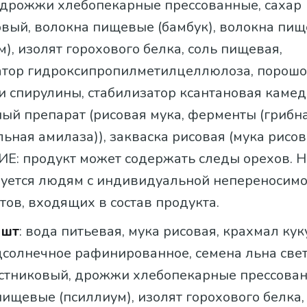
, дрожжи хлебопекарные прессованные, сахар
овый, волокна пищевые (бамбук), волокна пи
), изолят горохового белка, соль пищевая,
атор гидроксипропилметилцеллюлоза, порошо
и спирулины, стабилизатор ксантановая камед
ый препарат (рисовая мука, ферменты (грибн
ьная амилаза)), закваска рисовая (мука рисова
: продукт может содержать следы орехов. Н
уется людям с индивидуальной непереносим
ов, входящих в состав продукта.
 шт
: вода питьевая, мука рисовая, крахмал ку
дсолнечное рафинированное, семена льна свет
остниковый, дрожжи хлебопекарные прессован
ищевые (псиллиум), изолят горохового белка,