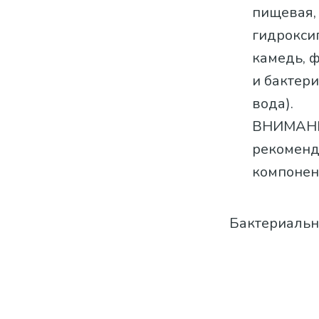
пищевая,
гидрокси
камедь, 
и бактери
вода).
ВНИМАНИЕ
рекоменд
компонент
Бактериальн