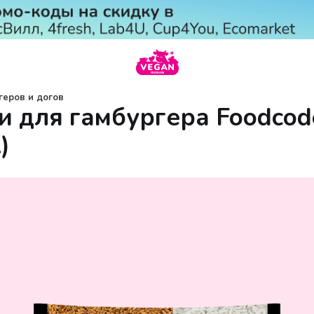
геров и догов
и для гамбургера Foodcod
)