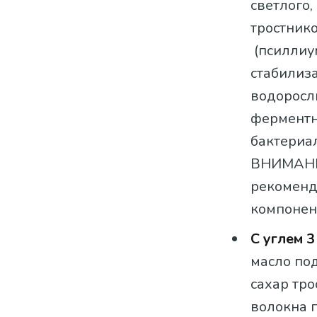
светлого
тростник
(псиллиум
стабилиз
водоросл
ферментн
бактериал
ВНИМАНИЕ
рекоменд
компонент
С углем 3
масло по
сахар тр
волокна п