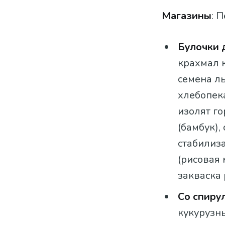
Магазины
: 
Булочки 
крахмал 
семена ль
хлебопек
изолят г
(бамбук)
стабилиз
(рисовая 
закваска 
Со спиру
кукурузн