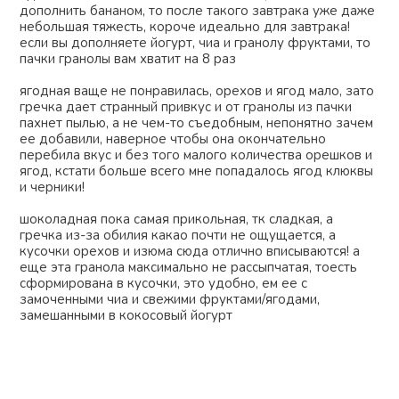
дополнить бананом, то после такого завтрака уже даже
небольшая тяжесть, короче идеально для завтрака!
если вы дополняете йогурт, чиа и гранолу фруктами, то
пачки гранолы вам хватит на 8 раз
ягодная ваще не понравилась, орехов и ягод мало, зато
гречка дает странный привкус и от гранолы из пачки
пахнет пылью, а не чем-то съедобным, непонятно зачем
ее добавили, наверное чтобы она окончательно
перебила вкус и без того малого количества орешков и
ягод, кстати больше всего мне попадалось ягод клюквы
и черники!
шоколадная пока самая прикольная, тк сладкая, а
гречка из-за обилия какао почти не ощущается, а
кусочки орехов и изюма сюда отлично вписываются! а
еще эта гранола максимально не рассыпчатая, тоесть
сформирована в кусочки, это удобно, ем ее с
замоченными чиа и свежими фруктами/ягодами,
замешанными в кокосовый йогурт