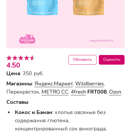
Обновить
Оценить
4.50
Цена
: 350 руб.
Магазины
:
Яндекс.Маркет
,
Wildberries
,
Перекрёсток,
METRO CC
,
4fresh
FRT008
,
Ozon
.
Составы
:
Кокос и Банан
: хлопья овсяные без
содержания глютена,
концентрированный сок винограда,