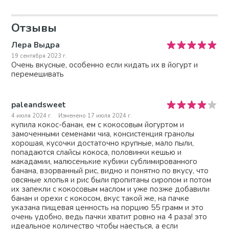
Отзывы
Лера Выдра
19 сентября 2023 г.
Очень вкусные, особенно если кидать их в йогурт и
перемешивать
paleandsweet
4 июля 2024 г.
Изменено 17 июля 2024 г.
купила кокос-банан, ем с кокосовым йогуртом и
замоченными семенами чиа, консистенция гранолы
хорошая, кусочки достаточно крупные, мало пыли,
попадаются слайсы кокоса, половинки кешью и
макадамии, малюсенькие кубики сублимированного
банана, взорванный рис, видно и понятно по вкусу, что
овсяные хлопья и рис были пропитаны сиропом и потом
их запекли с кокосовым маслом и уже позже добавили
банан и орехи с кокосом, вкус такой же, на пачке
указана пищевая ценность на порцию 55 грамм и это
очень удобно, ведь пачки хватит ровно на 4 раза! это
идеальное количество чтобы наесться, а если