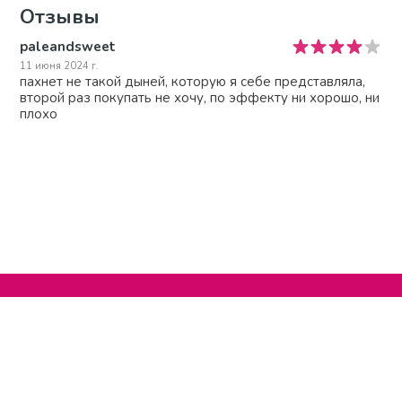
Отзывы
paleandsweet
11 июня 2024 г.
пахнет не такой дыней, которую я себе представляла,
второй раз покупать не хочу, по эффекту ни хорошо, ни
плохо
Нельзяграм
О сайте
Телеграм
Написать нам
Другие проекты
Поддержать нас
© 2020-2026