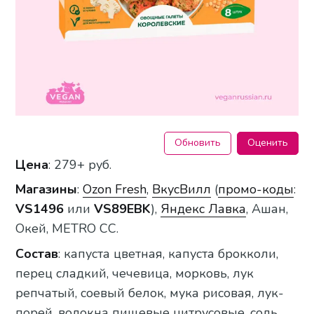
Обновить
Оценить
Цена
: 279+ руб.
Магазины
:
Ozon Fresh
,
ВкусВилл
(
промо-коды
:
VS1496
или
VS89EBK
),
Яндекс Лавка
, Ашан,
Окей, METRO CC.
Состав
: капуста цветная, капуста брокколи,
перец сладкий, чечевица, морковь, лук
репчатый, соевый белок, мука рисовая, лук-
порей, волокна пищевые цитрусовые, соль