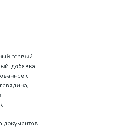
нный соевый
вый, добавка
ованное с
говядина,
,
к.
ю документов