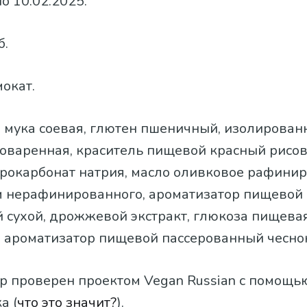
о 10.02.2025.
б.
мокат.
а, мука соевая, глютен пшеничный, изолирова
поваренная, краситель пищевой красный рисо
рокарбонат натрия, масло оливковое рафинир
 нерафинированного, ароматизатор пищевой 
 сухой, дрожжевой экстракт, глюкоза пищевая
 ароматизатор пищевой пассерованный чесно
р проверен проектом Vegan Russian с помощь
а (
что это значит?
).