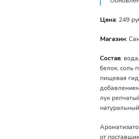
Обновлен
Цена
: 249 ру
Магазин
: Са
Состав
: вод
белок, соль 
пищевая гид
добавлением
лук репчатый
натуральный
Ароматизато
от поставщик