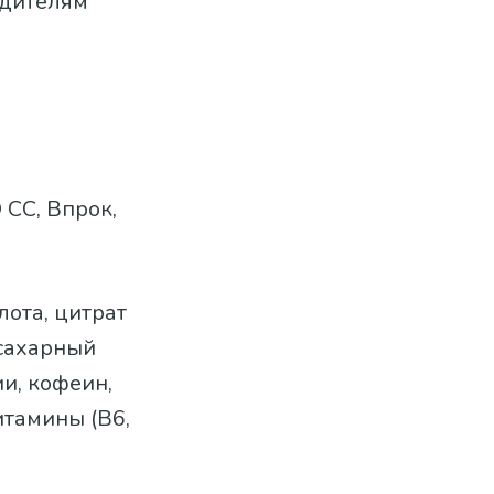
одителям
 CC, Впрок,
лота, цитрат
 сахарный
и, кофеин,
итамины (B6,