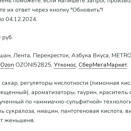
чень поможете, если напишете запрос произв
е их ответ через кнопку "Обновить"!
о 04.12.2024.
 руб.
Ашан, Лента, Перекресток, Азбука Вкуса, METRO
,
Ozon
OZONI52825,
Утконос
,
СберМегаМаркет
.
а, сахар, регуляторы кислотности (лимонная кис
ещенный), ароматизаторы, таурин, краситель
лученный по «аммиачно-сульфитной» технологи
ь cукралоза, ниацин, пантотеновая кислота, в
кт женьшеня.