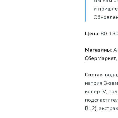
Вы нам о
и пришлёт
Обновлен
Цена
: 80-130
Магазины
: 
СберМаркет
Состав
: вод
натрия 3-зам
колер IV, по
подсластител
B12), экстра