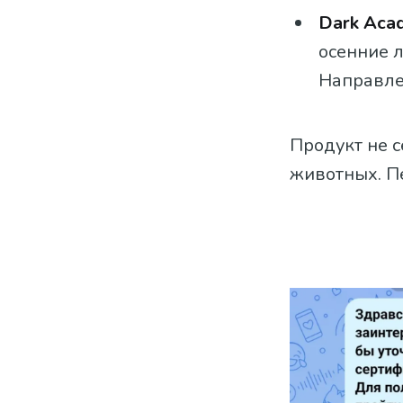
Dark Aca
осенние л
Направле
Продукт не с
животных. П