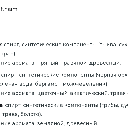
iflheim
.
e
: спирт, синтетические компоненты (тыква, сух
фран).
ние аромата: пряный, травяной, древесный.
: спирт, синтетические компоненты (чёрная орх
олёная вода, бергамот, можжевельник).
ие аромата: цветочный, акватический, травя
e
: спирт, синтетические компоненты (грибы, д
 трава, болото).
ние аромата: земляной, древесный.