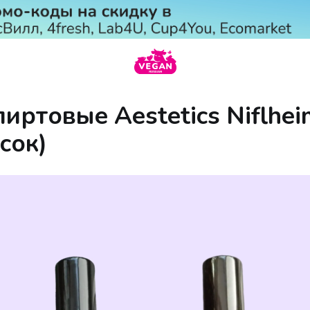
иртовые Aestetics Niflhei
сок)