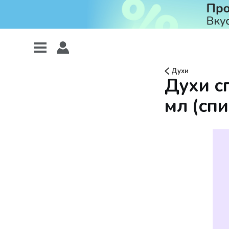
Духи
Духи сп
мл (спи