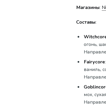
Магазины
:
N
Составы
:
Witchcor
огонь, ша
Направле
Fairycore
ваниль, с
Направлен
Goblincor
мох, сухая
Направле