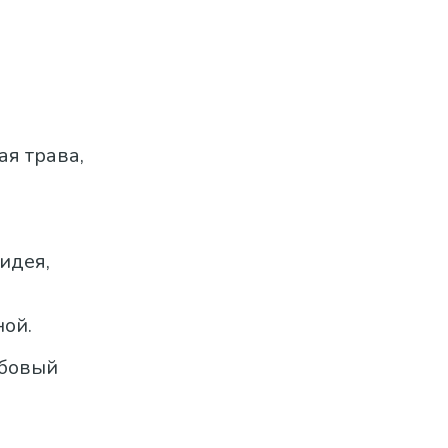
ая трава,
идея,
ной.
убовый