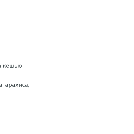
ра кешью
, арахиса,