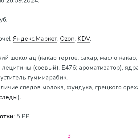
о 26.09.2024.
уб.
рче!,
Яндекс.Маркет
,
Ozon
,
KDV
.
кий шоколад (какао тертое, сахар, масло какао,
 лецитины (соевый), Е476; ароматизатор), яд
уститель гуммиарабик.
ичие следов молока, фундука, грецкого ореха
следы
).
отки
: 5 PP.
3