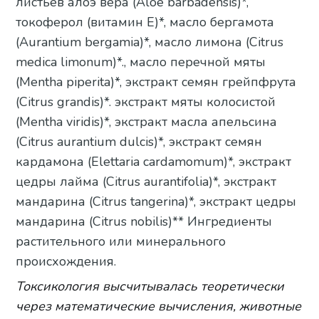
листьев алоэ вера (Aloe barbadensis)*,
токоферол (витамин Е)*, масло бергамота
(Aurantium bergamia)*, масло лимона (Citrus
medica limonum)*., масло перечной мяты
(Mentha piperita)*, экстракт семян грейпфрута
(Citrus grandis)*. экстракт мяты колосистой
(Mentha viridis)*, экстракт масла апельсина
(Citrus aurantium dulcis)*, экстракт семян
кардамона (Elettaria cardamomum)*, экстракт
цедры лайма (Сitrus aurantifolia)*, экстракт
мандарина (Сitrus tangerina)*, экстракт цедры
мандарина (Citrus nobilis)** Ингредиенты
растительного или минерального
происхождения.
Токсикология высчитывалась теоретически
через математические вычисления, животные