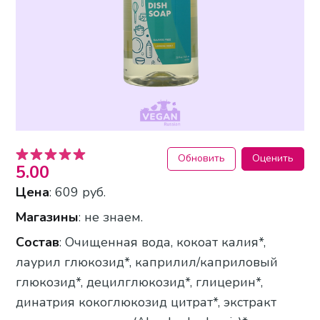
Обновить
Оценить
5.00
Цена
: 609 руб.
Магазины
: не знаем.
Состав
: Очищенная вода, кокоат калия*,
лаурил глюкозид*, каприлил/каприловый
глюкозид*, децилглюкозид*, глицерин*,
динатрия кокоглюкозид цитрат*, экстракт