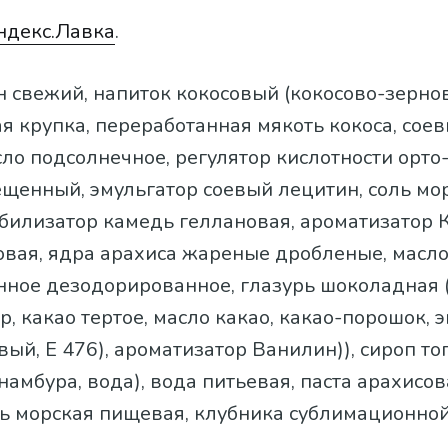
ндекс.Лавка
.
ан свежий, напиток кокосовый (кокосово-зерно
ая крупка, переработанная мякоть кокоса, сое
асло подсолнечное, регулятор кислотности орт
ещенный, эмульгатор соевый лецитин, соль мо
билизатор камедь геллановая, ароматизатор 
овая, ядра арахиса жареные дробленые, масло
ное дезодорированное, глазурь шоколадная 
р, какао тертое, масло какао, какао-порошок, 
вый, Е 476), ароматизатор Ванилин)), сироп т
намбура, вода), вода питьевая, паста арахисов
ль морская пищевая, клубника сублимационной