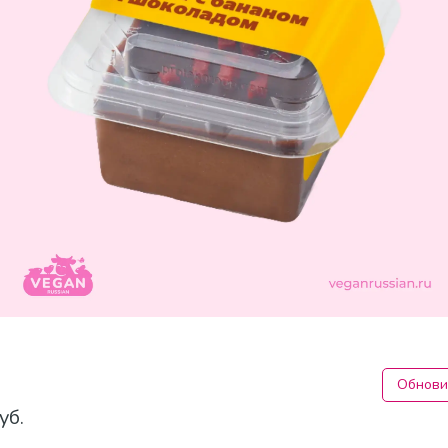
Обнови
уб.