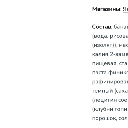
Магазины
:
Я
Состав
: бан
(вода, рисов
(изолят)), м
калия 2-зам
пищевая, ста
паста финик
рафинирован
темный (саха
(лецитин сое
(клубни топи
порошок, со