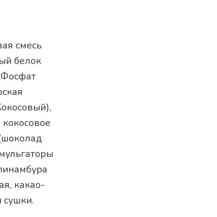
вая смесь
вый белок
о-Фосфат
рская
Кокосовый),
 кокосовое
(шоколад
эмульгаторы
опинамбура
ая, какао-
 сушки.