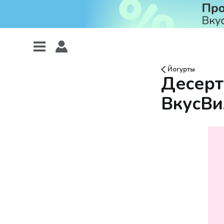
Йогурты
Десерт
ВкусВи