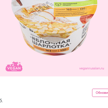
Обнови
б.