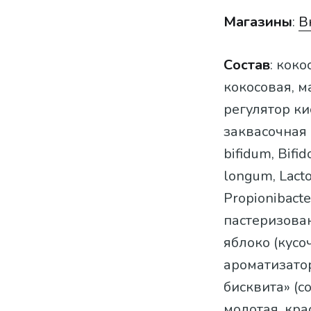
Магазины
:
В
Состав
: коко
кокосовая, 
регулятор ки
заквасочная 
bifidum, Bifi
longum, Lactob
Propionibacte
пастеризован
яблоко (кусо
ароматизатор
бисквита» (с
молотая, кра