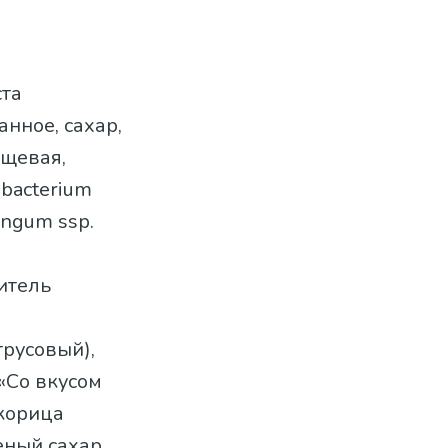
ста
нное, сахар,
ищевая,
bacterium
longum ssp.
нитель
трусовый),
«Со вкусом
 корица
еный сахар,