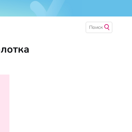
рлотка