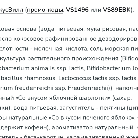
кусВилл
(
промо-коды
:
VS1496
или
VS89EBK
).
совая основа (вода питьевая, мука рисовая, па
масло кокосовое рафинированное дезодорирова
слотности - молочная кислота, соль морская п
культура растительного происхождения (Bifido
dobacterium animalis ssp. lactis, Bifidobacterium 
acillus rhamnosus, Lactococcus lactis ssp. lactis,
rium freudenreichii ssp. Freudenreichii)), напол
ный «Со вкусом яблочной шарлотки» (сахар,
чки), вода питьевая, загуститель - пектины (ци
ы натуральные «Со вкусом печеного яблоко», 
одержит кофеин), ароматизатор натуральный,
ситель - бета-каротин, карамелизованный жж