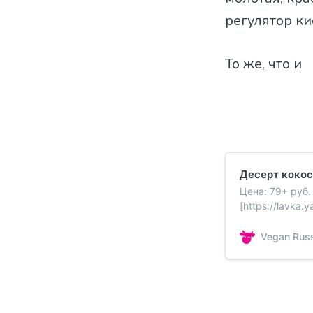
регулятор ки
То же, что и
Десерт кокос
Цена: 79+ руб.
[https://lavka.
vkusom-yabloch
Дикси, Пятёроч
Vegan Rus
Глобус. Состав
паста кокосов
отбеленное де
кислотности: м
ароматизатор 