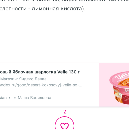
слотности - лимонная кислота).
овый Яблочная шарлотка Velle 130 г
 Магазин: Яндекс Лавка
yandex.ru/good/desert-kokosovyj-velle-so-
naya-sharlotka-130-gram] , Лента, Ашан,
ка, Перекрёсток, METRO CC, Ярче!, Окей,
sian
Маша Васильева
: кокосовая основа (вода, мука рисовая,
ая, масло кокосовое рафинированное
2
зодорированное, сахар, регулятор
олочная кислота; соль пищевая морская,
натуральный, веганская закваска