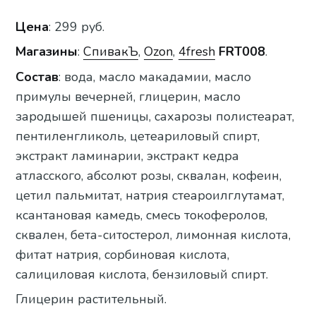
Цена
: 299 руб.
Магазины
:
СпивакЪ
,
Ozon
,
4fresh
FRT008
.
Состав
: вода, масло макадамии, масло
примулы вечерней, глицерин, масло
зародышей пшеницы, сахарозы полистеарат,
пентиленгликоль, цетеариловый спирт,
экстракт ламинарии, экстракт кедра
атласского, абсолют розы, сквалан, кофеин,
цетил пальмитат, натрия стеароилглутамат,
ксантановая камедь, смесь токоферолов,
сквален, бета-ситостерол, лимонная кислота,
фитат натрия, сорбиновая кислота,
салициловая кислота, бензиловый спирт.
Глицерин растительный.