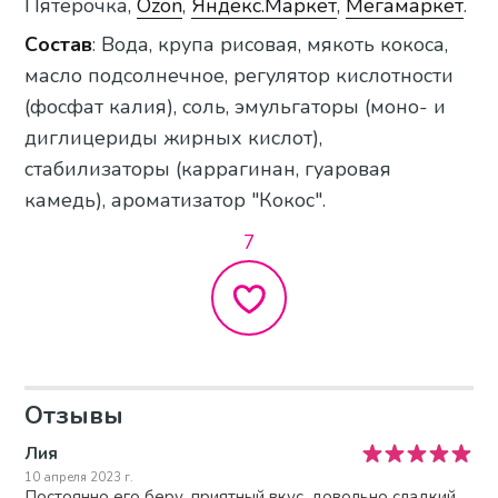
Пятёрочка,
Ozon
,
Яндекс.Маркет
,
Мегамаркет
.
Состав
: Вода, крупа рисовая, мякоть кокоса,
масло подсолнечное, регулятор кислотности
(фосфат калия), соль, эмульгаторы (моно- и
диглицериды жирных кислот),
стабилизаторы (каррагинан, гуаровая
камедь), ароматизатор "Кокос".
7
Отзывы
Лия
10 апреля 2023 г.
Постоянно его беру, приятный вкус, довольно сладкий,