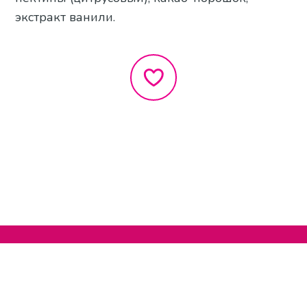
экстракт ванили.
Нельзяграм
О сайте
Телеграм
Написать нам
Другие проекты
Поддержать нас
© 2020-2026