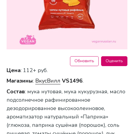
Обновить
Оценить
Цена
: 112+ руб.
Магазины
:
ВкусВилл
VS1496
.
Состав
: мука нутовая, мука кукурузная, масло
подсолнечное рафинированное
дезодорированное высокоолеиновое,
ароматизатор натуральный «Паприка»
(глюкоза, паприка сушёная (порошок), соль
пищевая, томаты сушёные (порошок), лук