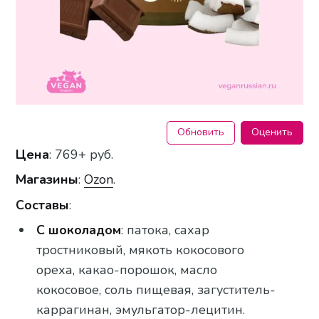
Обновить
Оценить
Цена
: 769+ руб.
Магазины
:
Ozon
.
Составы
:
С шоколадом
: патока, сахар
тростниковый, мякоть кокосового
ореха, какао-порошок, масло
кокосовое, соль пищевая, загуститель-
каррагинан, эмульгатор-лецитин.